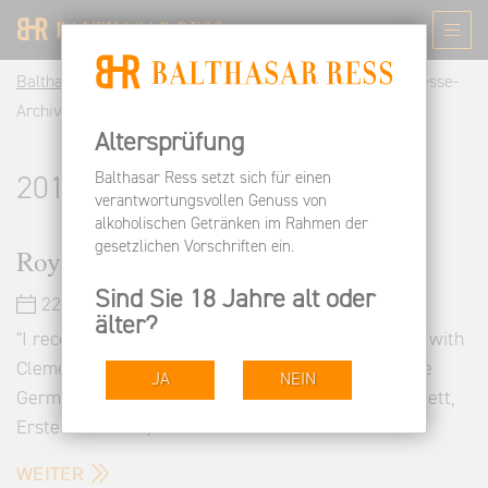
Balthasar Ress DE
Informieren
Pressespiegel
Presse-
Archiv | Balthasar Ress Rheingau
Altersprüfung
Balthasar Ress setzt sich für einen
2013
verantwortungsvollen Genuss von
alkoholischen Getränken im Rahmen der
gesetzlichen Vorschriften ein.
Roy's Remarks
Sind Sie 18 Jahre alt oder
22.12.2013
älter?
"I recently had the pleasure to hold a wine tasting with
Clemens von Eltz in the Maldives, representing the
JA
NEIN
German Riesling in many variations (such as Kabinett,
Erstes Gewächs, …
WEITER