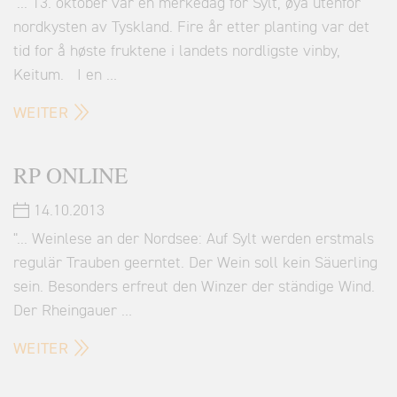
"... 13. oktober var en merkedag for Sylt, øya utenfor
nordkysten av Tyskland. Fire år etter planting var det
tid for å høste fruktene i landets nordligste vinby,
Keitum. I en …
WEITER
RP ONLINE
14.10.2013
"... Weinlese an der Nordsee: Auf Sylt werden erstmals
regulär Trauben geerntet. Der Wein soll kein Säuerling
sein. Besonders erfreut den Winzer der ständige Wind.
Der Rheingauer …
WEITER