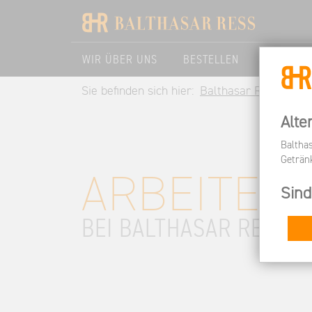
WIR ÜBER UNS
BESTELLEN
BESUCHE
Sie befinden sich hier:
Balthasar Ress DE
Alte
Baltha
Geträn
ARBEITEN
Sind
BEI BALTHASAR RESS