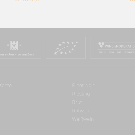
ce
Beliebte Suchen
Konto
Pinot Noir
Riesling
Brut
Rotwein
Weißwein