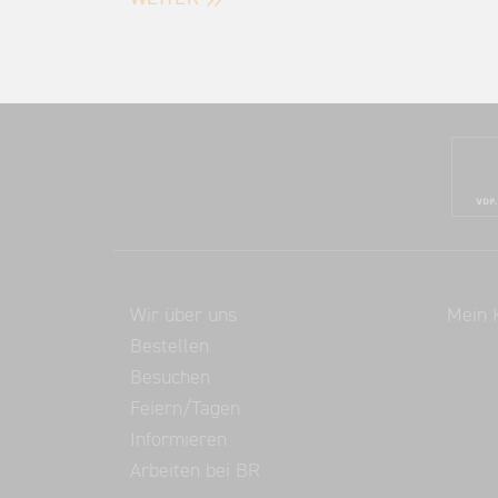
Balthasar Ress
Servi
Wir über uns
Mein 
Bestellen
Besuchen
Feiern/Tagen
Informieren
Arbeiten bei BR