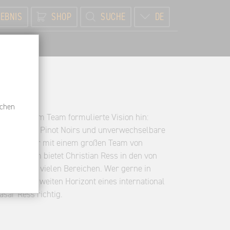
EBNIS
SHOP
SUCHE
DE
BR
schen
m mit seinem Team formulierte Vision hin:
die feinsten Pinot Noirs und unverwechselbare
realisiert er mit einem großen Team von
n Hattenheim bietet Christian Ress in den von
ktiven in vielen Bereichen. Wer gerne in
otzdem den weiten Horizont eines international
asar Ress richtig.