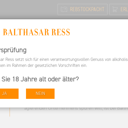
REBSTOCKPACHT
ERL
N
FEIERN / TAGEN
INFORMIEREN
ARBEITEN BEI 
Jobs & Karriere im Rheingau | Weingut Balthasar Ress
rsprüfung
sar Ress setzt sich für einen verantwortungsvollen Genuss von alkoholi
Christian Ress arbeitet jeden Tag auf die gemeinsa
ken im Rahmen der gesetzlichen Vorschriften ein.
„Gemeinsam erschaffen wir die feinsten Rieslinge, 
 Sie 18 Jahre alt oder älter?
Momente an den schönsten Plätzen der Welt!". Das 
talentierten Mitstreitern. Als größter Arbeitgeber i
JA
NEIN
ihm geführten Unternehmen herausfordernde Perspe
einer ländlichen Region lebt, aber in seinem Job tr
agierenden Unternehmens spüren will, ist bei Balth