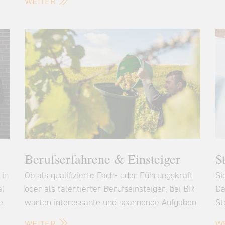
WEITER
Berufserfahrene & Einsteiger
S
 in
Ob als qualifizierte Fach- oder Führungskraft
Si
al
oder als talentierter Berufseinsteiger, bei BR
Da
e.
warten interessante und spannende Aufgaben.
St
WEITER
W