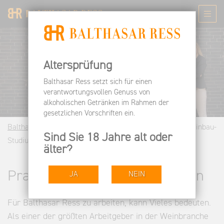
Altersprüfung
Balthasar Ress setzt sich für einen
verantwortungsvollen Genuss von
alkoholischen Getränken im Rahmen der
gesetzlichen Vorschriften ein.
Balthasar Ress DE
Arbeiten bei BR
Praktikum & Weinbau-
Sind Sie 18 Jahre alt oder
Studium | Balthasar Ress Rheingau
älter?
Praktische Erfahrung sammeln
JA
NEIN
Für Balthasar Ress zu arbeiten, kann Vieles bedeuten.
Als einer der größten Arbeitgeber in der Weinbranche