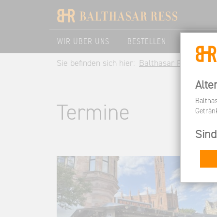
WIR ÜBER UNS
BESTELLEN
BESUCHE
Sie befinden sich hier:
Balthasar Ress DE
Alte
Baltha
Termine
Geträn
Sind