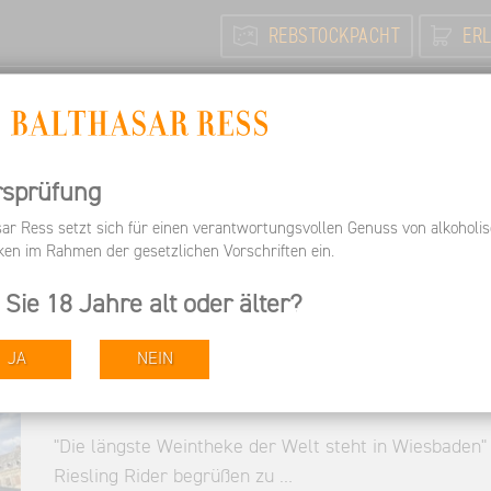
REBSTOCKPACHT
ERL
N
FEIERN / TAGEN
INFORMIEREN
ARBEITEN BEI 
Besuchen
Veranstaltungen & Termine | Weingut Balthas
rsprüfung
sar Ress setzt sich für einen verantwortungsvollen Genuss von alkoholi
ken im Rahmen der gesetzlichen Vorschriften ein.
 Sie 18 Jahre alt oder älter?
JA
NEIN
Rheingauer Weinwoche 2026
14.08.2026
bis 23.08.2026
"Die längste Weintheke der Welt steht in Wiesbaden"
Riesling Rider begrüßen zu …