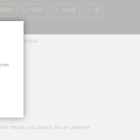
EBNIS
SHOP
SUCHE
DE
BR
ar Ress Rheingau
schen
 Wir freuen uns darauf, Sie an unserem