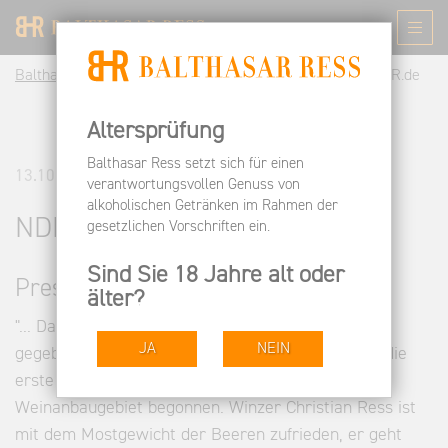
Balthasar Ress DE
Informieren
Pressespiegel
NDR.de
Altersprüfung
Balthasar Ress setzt sich für einen
13.10.2013
verantwortungsvollen Genuss von
alkoholischen Getränken im Rahmen der
NDR.de
gesetzlichen Vorschriften ein.
Sind Sie 18 Jahre alt oder
Pressestimmen
älter?
"... Das hat es auf der Nordseeinsel Sylt noch nie
JA
NEIN
gegeben: eine richtige Weinlese. Am Sonntag hat die
erste Traubenernte in Deutschlands nördlichstem
Weinanbaugebiet begonnen. Winzer Christian Ress ist
mit dem Mostgewicht der Beeren zufrieden, er geht