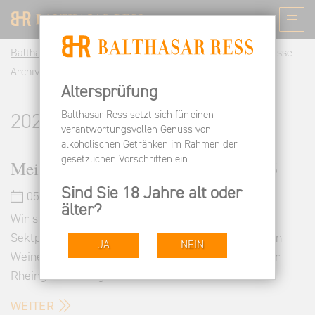
Balthasar Ress DE
Informieren
Pressespiegel
Presse-
Archiv | Balthasar Ress Rheingau
Altersprüfung
Balthasar Ress setzt sich für einen
2026
verantwortungsvollen Genuss von
alkoholischen Getränken im Rahmen der
gesetzlichen Vorschriften ein.
Meiningers Deutscher Sektpreis 2026
Sind Sie 18 Jahre alt oder
05.05.2026
älter?
Wir sind stolz auf die von Meiningers Deutscher
Sektpreis veröffentlichten Bewertungen zu unseren
JA
NEIN
Weinen. Nachfolgend finden Sie die Bewertung: Der
Rheingau Riesling Brut b.A. hat …
WEITER