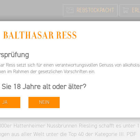
REBSTOCKPACHT
ERL
N
FEIERN / TAGEN
INFORMIEREN
ARBEITEN BEI 
Informieren
Pressespiegel & Medienberichte | Balthasar
rsprüfung
sar Ress setzt sich für einen verantwortungsvollen Genuss von alkoholi
ken im Rahmen der gesetzlichen Vorschriften ein.
 Sie 18 Jahre alt oder älter?
JA
NEIN
 of Riesling 2002
05.2004
000er Hattenheimer Nussbrunnen Riesling schafft es unter 
ngen aus aller Welt unter die Top 40 der Kategorie III. PDF