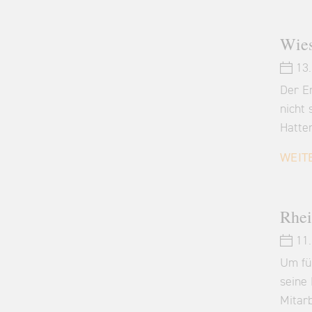
Wies
13.
Der E
nicht 
Hatte
WEIT
Rhei
11.
Um fün
seine
Mitar