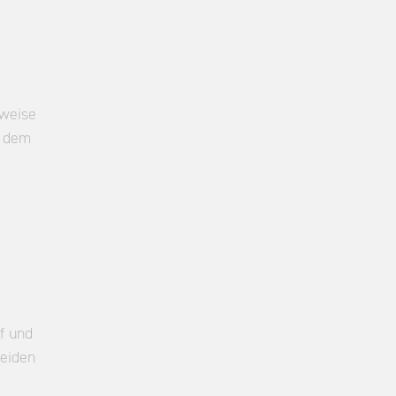
rweise
t dem
f und
beiden