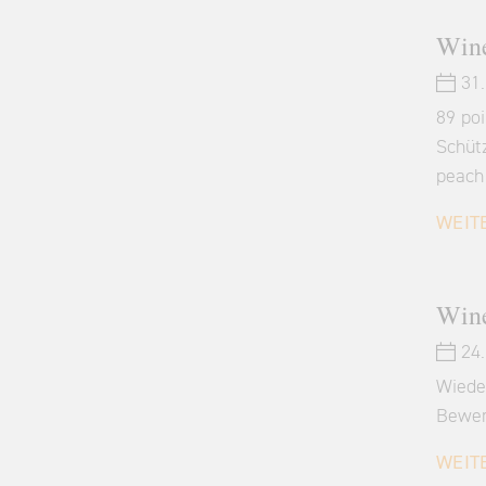
Wine
31.
89 po
Schütz
peach
WEIT
Wine
24.
Wiede
Bewer
WEIT