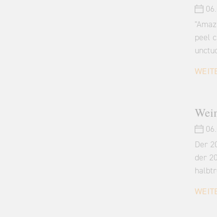
06.
"Amazi
peel c
unctu
WEIT
Wein
06.
Der 2
der 2
halbt
WEIT