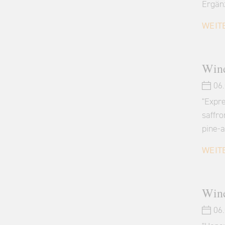
Ergän
WEIT
Wine
06.
"Expre
saffro
pine-
WEIT
Wine
06.