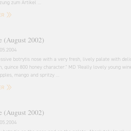
zung zum Artikel …
ER
 (August 2002)
05.2004
ssive botrytis nose with a very fresh, lively palate with deli
n, quince 800 honey character." MD 'Really lovely young win
apples, mango and spritzy …
ER
 (August 2002)
05.2004