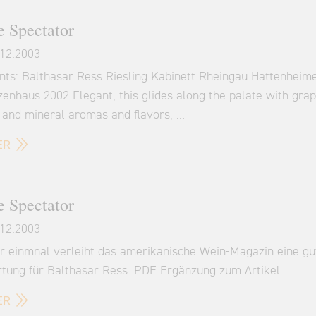
 Spectator
12.2003
ints: Balthasar Ress Riesling Kabinett Rheingau Hattenheim
enhaus 2002 Elegant, this glides along the palate with grape
 and mineral aromas and flavors, …
ER
 Spectator
12.2003
r einmnal verleiht das amerikanische Wein-Magazin eine gu
tung für Balthasar Ress. PDF Ergänzung zum Artikel …
ER