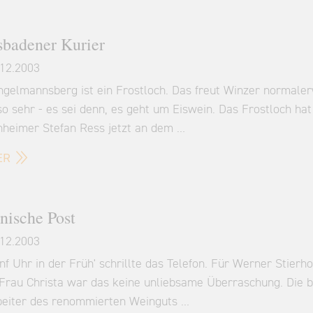
badener Kurier
12.2003
ngelmannsberg ist ein Frostloch. Das freut Winzer normale
so sehr - es sei denn, es geht um Eiswein. Das Frostloch ha
nheimer Stefan Ress jetzt an dem …
ER
nische Post
12.2003
f Uhr in der Früh' schrillte das Telefon. Für Werner Stierho
 Frau Christa war das keine unliebsame Überraschung. Die 
beiter des renommierten Weinguts …