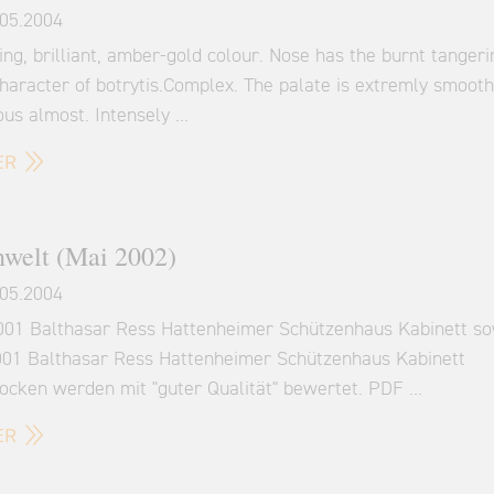
05.2004
ng, brilliant, amber-gold colour. Nose has the burnt tangeri
haracter of botrytis.Complex. The palate is extremly smooth
ous almost. Intensely …
ER
welt (Mai 2002)
05.2004
001 Balthasar Ress Hattenheimer Schützenhaus Kabinett so
001 Balthasar Ress Hattenheimer Schützenhaus Kabinett
rocken werden mit "guter Qualität" bewertet. PDF …
ER