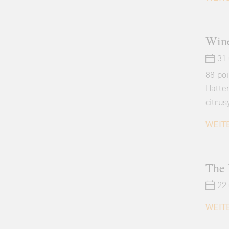
Wine
31.
88 po
Hatte
citrus
WEIT
The 
22.
WEIT