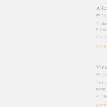
Alle
06.
"Endl
Etiket
Auch 
WEIT
Vint
03.
Tasti
flora
a long
WEIT