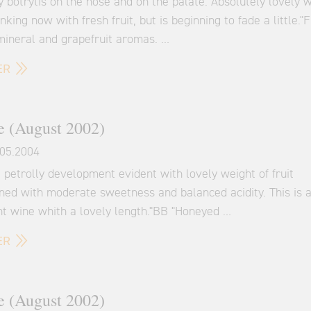
 botrytis on the nose and on the palate. Absolutely lovely 
inking now with fresh fruit, but is beginning to fade a little."
mineral and grapefruit aromas. …
ER
 (August 2002)
05.2004
petrolly development evident with lovely weight of fruit
ned with moderate sweetness and balanced acidity. This is 
nt wine whith a lovely length."BB "Honeyed …
ER
 (August 2002)