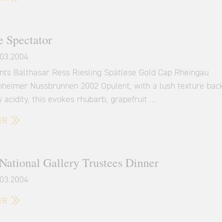
 Spectator
03.2004
ints Balthasar Ress Riesling Spätlese Gold Cap Rheingau
nheimer Nussbrunnen 2002 Opulent, with a lush texture bac
y acidity, this evokes rhubarb, grapefruit …
ER
National Gallery Trustees Dinner
03.2004
ER