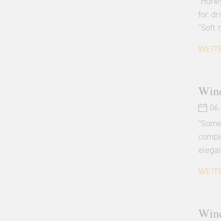
"Honey
for dr
"Soft 
WEIT
Wine
06.
"Some 
combi
elega
WEIT
Wine