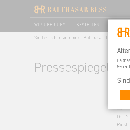
WIR ÜBER UNS
BESTELLEN
BESUCHE
Sie befinden sich hier:
Balthasar Ress DE
Alte
Baltha
Pressespiegel
Geträn
Sind
Best
06.
Der 2
Riesli