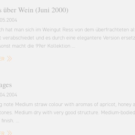
s über Wein (Juni 2000)
05.2004
ich hat man sich im Weingut Ress von dem überfrachteten al
t verabschiedet und es durch eine elegantere Version ersetz
sonst macht die 99er Kollektion …
ER
ages
04.2004
ng note Medium straw colour with aromas of apricot, honey 
l tones. Medium dry with very good structure. Medium-bodied
 finish. …
ER