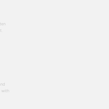
ten
t.
and
 with