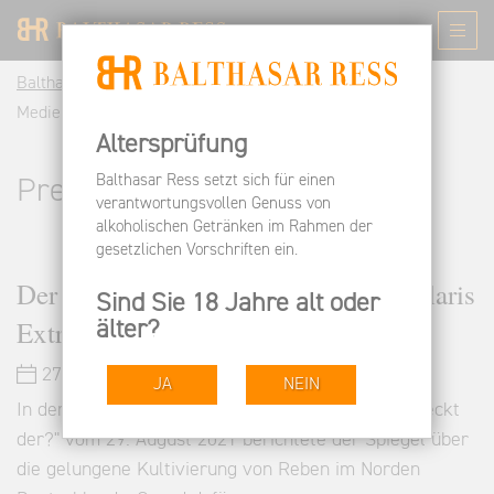
Balthasar Ress DE
Informieren
Pressespiegel &
Medienberichte | Balthasar Ress Rheingau
Altersprüfung
Balthasar Ress setzt sich für einen
Pressespiegel
verantwortungsvollen Genuss von
alkoholischen Getränken im Rahmen der
gesetzlichen Vorschriften ein.
Der Spiegel über unseren Söl'ring Solaris
Sind Sie 18 Jahre alt oder
Extra Brut
älter?
27.09.2021
JA
NEIN
In dem Artikel "Wein aus Norddeutschland - schmeckt
der?" vom 29. August 2021 berichtete der Spiegel über
die gelungene Kultivierung von Reben im Norden