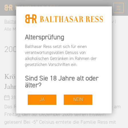
Balthasar Ress DE
Informieren
News
News-Archiv |
Alle Meldungen | Balthasar Ress Rheingau
Altersprüfung
Balthasar Ress setzt sich für einen
2005
verantwortungsvollen Genuss von
alkoholischen Getränken im Rahmen der
gesetzlichen Vorschriften ein.
Krönender Abschluss des 2005er
Sind Sie 18 Jahre alt oder
Jahrgangs
älter?
31.12.2005
JA
NEIN
Das Rheingauer Weingut Balthasar Ress hat heute am
Freitag, den 30. Dezember 2005 seinen Eiswein
gelesen! Bei -5° Celsius erntete die Familie Ress mit