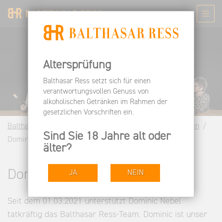
Altersprüfung
Balthasar Ress setzt sich für einen
verantwortungsvollen Genuss von
alkoholischen Getränken im Rahmen der
gesetzlichen Vorschriften ein.
Balthasar Ress DE
Arbeiten bei BR
Unsere Menschen
Sind Sie 18 Jahre alt oder
Dominic Nebel | Weingut Balthasar Ress Rheingau
älter?
Dominic Nebel
JA
NEIN
Seit dem 01.03.2021 unterstützt Dominic Nebel
tatkräftig das Balthasar Ress-Team. Dominic ist unser