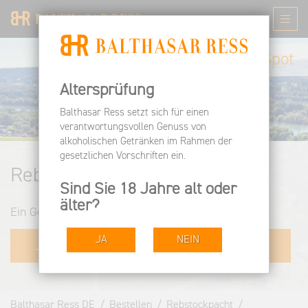
Hier geht´s zum
Spot
Altersprüfung
Balthasar Ress setzt sich für einen
verantwortungsvollen Genuss von
alkoholischen Getränken im Rahmen der
gesetzlichen Vorschriften ein.
Rebstockpacht im Rheingau
Sind Sie 18 Jahre alt oder
älter?
Ein Geschenk, das über Jahre Freude bereitet!
JA
NEIN
Jetzt Rebstockpate werden
Balthasar Ress DE
Bestellen
Rebstockpacht