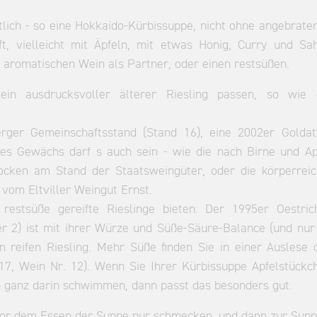
lich - so eine Hokkaido-Kürbissuppe, nicht ohne angebrate
ft, vielleicht mit Äpfeln, mit etwas Honig, Curry und Sa
, aromatischen Wein als Partner, oder einen restsüßen.
n ausdrucksvoller älterer Riesling passen, so wie 
rger Gemeinschaftsstand (Stand 16), eine 2002er Goldat
tes Gewächs darf s auch sein - wie die nach Birne und Ap
cken am Stand der Staatsweingüter, oder die körperreic
vom Eltviller Weingut Ernst.
estsüße gereifte Rieslinge bieten: Der 1995er Oestric
 2) ist mit ihrer Würze und Süße-Säure-Balance (und nur
en reifen Riesling. Mehr Süße finden Sie in einer Auslese 
7, Wein Nr. 12). Wenn Sie Ihrer Kürbissuppe Apfelstückc
h ganz darin schwimmen, dann passt das besonders gut.
l vor dem Essen der Suppe pur schmecken, und dann zur Supp