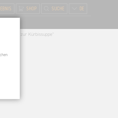
EBNIS
SHOP
SUCHE
DE
BR
 Rieslinge zur Kürbissuppe"
schen