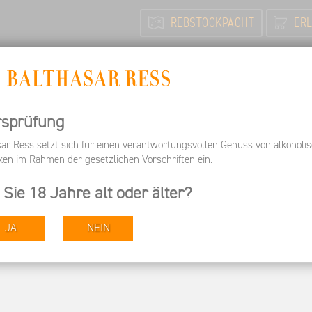
REBSTOCKPACHT
ERL
N
FEIERN / TAGEN
INFORMIEREN
ARBEITEN BEI 
Informieren
Pressespiegel
Wiesbadener Kurier - "Reife
rsprüfung
sar Ress setzt sich für einen verantwortungsvollen Genuss von alkoholi
ken im Rahmen der gesetzlichen Vorschriften ein.
r - "Reife Rieslinge zur
 Sie 18 Jahre alt oder älter?
JA
NEIN