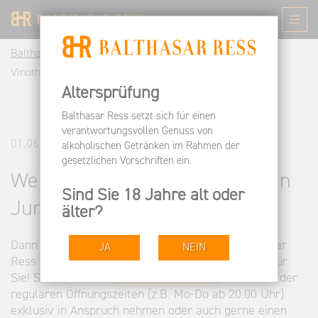
Balthasar Ress DE
Informieren
News
Weinbar &
Vinothek Wiesbaden Juni 2013 I
Altersprüfung
Balthasar Ress setzt sich für einen
verantwortungsvollen Genuss von
01.06.2013
alkoholischen Getränken im Rahmen der
gesetzlichen Vorschriften ein.
Weinbar & Vinothek Wiesbaden
Sind Sie 18 Jahre alt oder
Juni 2013 I
älter?
Dann ist der Flagship-Store des Weinguts Balthasar
JA
NEIN
Ress im Herzen Wiesbadens die richtige Adresse für
Sie! Sie können die
Weinbar & Vinothek
außerhalb der
regulären Öffnungszeiten (z.B. Mo-Do ab 20.00 Uhr)
exklusiv in Anspruch nehmen oder auch gerne einen