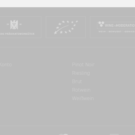
ce
Beliebte Suchen
Konto
Pinot Noir
Riesling
Brut
Rotwein
Weißwein