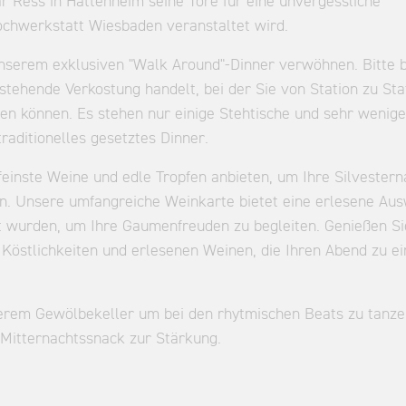
r Ress in Hattenheim seine Tore für eine unvergessliche
ochwerkstatt Wiesbaden veranstaltet wird.
 unserem exklusiven "Walk Around"-Dinner verwöhnen. Bitte 
 stehende Verkostung handelt, bei der Sie von Station zu St
 können. Es stehen nur einige Stehtische und sehr wenige
raditionelles gesetztes Dinner.
einste Weine und edle Tropfen anbieten, um Ihre Silvestern
n. Unsere umfangreiche Weinkarte bietet eine erlesene Au
lt wurden, um Ihre Gaumenfreuden zu begleiten. Genießen Si
Köstlichkeiten und erlesenen Weinen, die Ihren Abend zu e
serem Gewölbekeller um bei den rhytmischen Beats zu tanze
n Mitternachtssnack zur Stärkung.