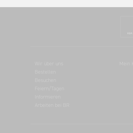
Balthasar Ress
Servi
Wir über uns
Mein 
Bestellen
Besuchen
Feiern/Tagen
Informieren
Arbeiten bei BR