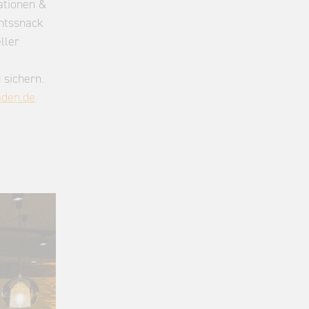
tationen &
chtssnack
ller
 sichern.
aden.de