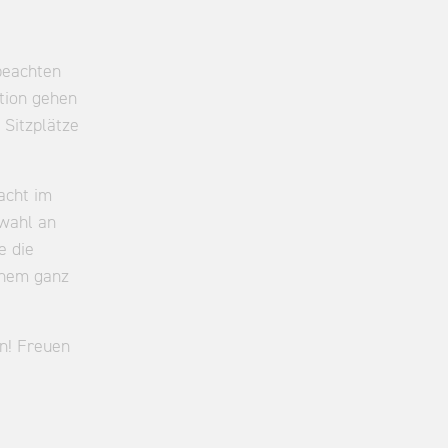
beachten
ation gehen
 Sitzplätze
acht im
swahl an
e die
inem ganz
n! Freuen