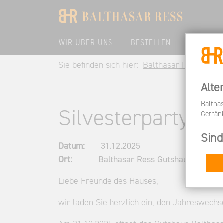
WIR ÜBER UNS
BESTELLEN
BESUCHE
Sie befinden sich hier:
Balthasar Ress DE
Alte
Baltha
Silvesterparty i
Geträn
Sind
Datum:
31.12.2025
Ort:
Balthasar Ress Gutshaus
Liebe Freunde des Hauses,
wir laden Sie herzlich ein, den Jahreswechs