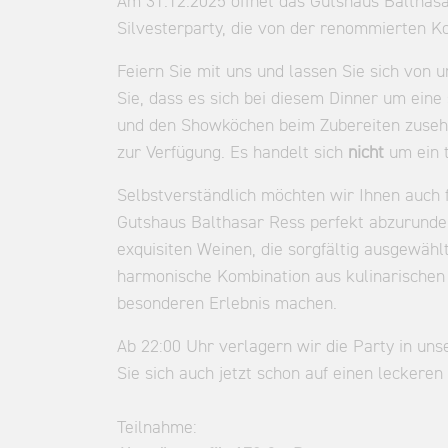
Am 31.12.2025 öffnet das Gutshaus Balthasa
Silvesterparty, die von der renommierten K
Feiern Sie mit uns und lassen Sie sich von
Sie, dass es sich bei diesem Dinner um eine
und den Showköchen beim Zubereiten zusehen
zur Verfügung. Es handelt sich
nicht
um ein t
Selbstverständlich möchten wir Ihnen auch f
Gutshaus Balthasar Ress perfekt abzurunde
exquisiten Weinen, die sorgfältig ausgewäh
harmonische Kombination aus kulinarischen 
besonderen Erlebnis machen.
Ab 22:00 Uhr verlagern wir die Party in un
Sie sich auch jetzt schon auf einen leckere
Teilnahme: