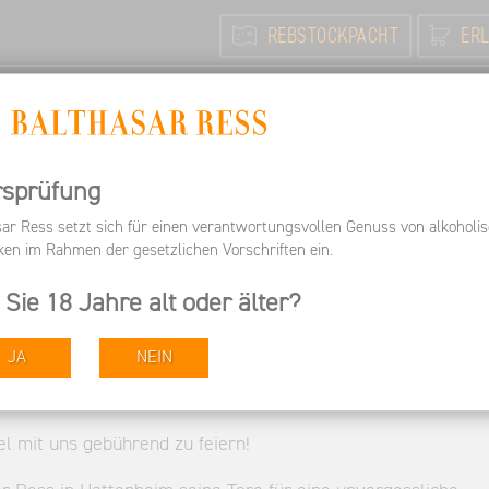
REBSTOCKPACHT
ERL
N
FEIERN / TAGEN
INFORMIEREN
ARBEITEN BEI 
Besuchen
Termine
Silvesterparty im Balthasar Ress G
rsprüfung
sar Ress setzt sich für einen verantwortungsvollen Genuss von alkoholi
m Balthasar Ress Gutsha
ken im Rahmen der gesetzlichen Vorschriften ein.
 Sie 18 Jahre alt oder älter?
JA
NEIN
el mit uns gebührend zu feiern!