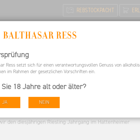
REBSTOCKPACHT
ERL
N
FEIERN / TAGEN
INFORMIEREN
ARBEITEN BEI 
Besuchen
Termine
Rebstockpächterlese im Hattenhei
rsprüfung
sar Ress setzt sich für einen verantwortungsvollen Genuss von alkoholi
lese im Hattenheimer E
ken im Rahmen der gesetzlichen Vorschriften ein.
 Sie 18 Jahre alt oder älter?
JA
NEIN
wir den diesjährigen Riesling Jahrgang im Hattenheimer