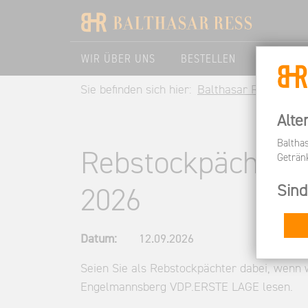
WIR ÜBER UNS
BESTELLEN
BESUCHE
Sie befinden sich hier:
Balthasar Ress DE
Alte
Baltha
Rebstockpächter
Geträn
Sind
2026
Datum:
12.09.2026
Seien Sie als Rebstockpächter dabei, wenn 
Engelmannsberg VDP.ERSTE LAGE lesen.