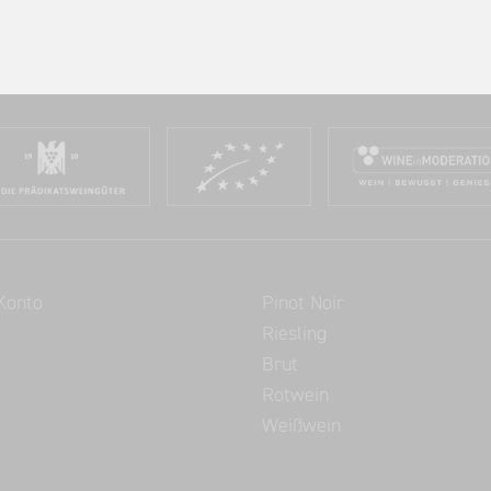
ce
Beliebte Suchen
Konto
Pinot Noir
Riesling
Brut
Rotwein
Weißwein