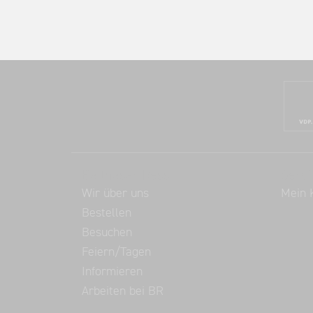
Balthasar Ress
Servi
Wir über uns
Mein 
Bestellen
Besuchen
Feiern/Tagen
Informieren
Arbeiten bei BR