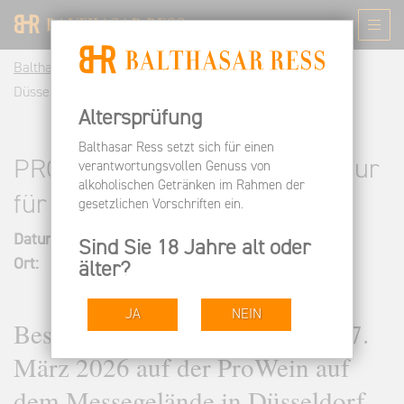
Balthasar Ress DE
Besuchen
Termine
PRO WEIN
Düsseldorf 2026 (Nur für Fachbesucher)
Altersprüfung
Balthasar Ress setzt sich für einen
PRO WEIN Düsseldorf 2026 (Nur
verantwortungsvollen Genuss von
alkoholischen Getränken im Rahmen der
für Fachbesucher)
gesetzlichen Vorschriften ein.
Datum:
15.03.2026–17.03.2026
Sind Sie 18 Jahre alt oder
Ort:
Messe Düsseldorf
älter?
JA
NEIN
Besuchen Sie uns vom 15. bis 17.
März 2026 auf der ProWein auf
dem Messegelände in Düsseldorf.