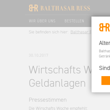
WIR ÜBER UNS
BESTELLEN
BESUCHE
Sie befinden sich hier:
Balthasar Ress DE
Alte
Baltha
30.10.2017
Geträn
Wirtschafts Woche
Sind
Geldanlagen
Pressestimmen
Die Wirschafts Woche empfiehlt: