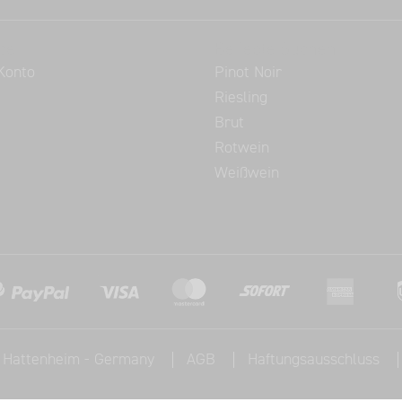
ce
Beliebte Suchen
Konto
Pinot Noir
Riesling
Brut
Rotwein
Weißwein
, Hattenheim - Germany
AGB
Haftungsausschluss