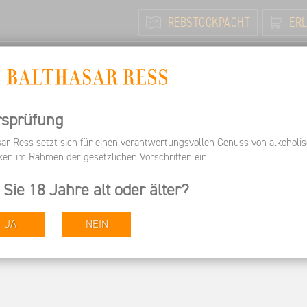
REBSTOCKPACHT
ERL
N
FEIERN / TAGEN
INFORMIEREN
ARBEITEN BEI 
Informieren
Pressespiegel
Wirtschafts Woche - Über a
rsprüfung
sar Ress setzt sich für einen verantwortungsvollen Genuss von alkoholi
ken im Rahmen der gesetzlichen Vorschriften ein.
 - Über alternative
 Sie 18 Jahre alt oder älter?
JA
NEIN