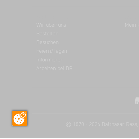
Balthasar Ress
Servi
Wir über uns
Mein 
Bestellen
Besuchen
Feiern/Tagen
Informieren
Arbeiten bei BR
©
1870 - 2026
Balthasar Ress