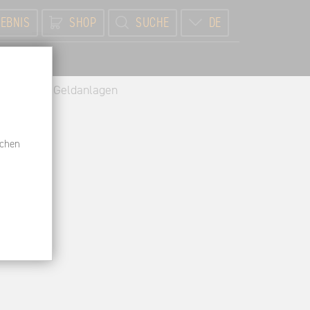
EBNIS
SHOP
SUCHE
DE
BR
lternative Geldanlagen
schen