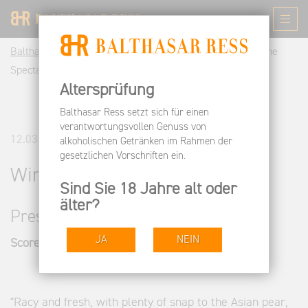
Balthasar Ress DE
Informieren
Pressespiegel
Wine
Spectator
Altersprüfung
Balthasar Ress setzt sich für einen
verantwortungsvollen Genuss von
12.03.2013
alkoholischen Getränken im Rahmen der
gesetzlichen Vorschriften ein.
Wine Spectator
Sind Sie 18 Jahre alt oder
älter?
Pressestimmen
JA
NEIN
Score: 90/100
"Racy and fresh, with plenty of snap to the Asian pear,