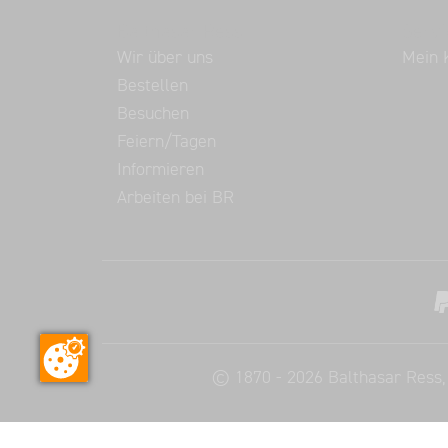
Balthasar Ress
Servi
Wir über uns
Mein 
Bestellen
Besuchen
Feiern/Tagen
Informieren
Arbeiten bei BR
©
1870 - 2026
Balthasar Ress