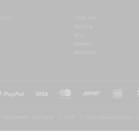
ce
Beliebte Suchen
Konto
Pinot Noir
Riesling
Brut
Rotwein
Weißwein
, Hattenheim - Germany
AGB
Haftungsausschluss