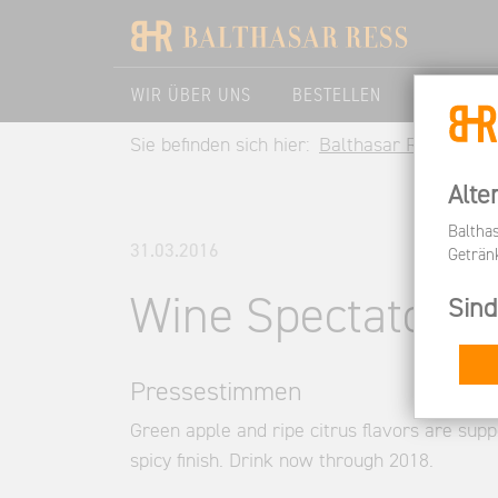
WIR ÜBER UNS
BESTELLEN
BESUCHE
Sie befinden sich hier:
Balthasar Ress DE
Alte
Baltha
31.03.2016
Geträn
Wine Spectator
Sind
Pressestimmen
Green apple and ripe citrus flavors are supp
spicy finish. Drink now through 2018.