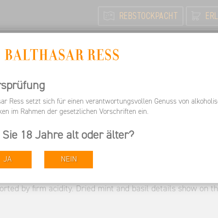
REBSTOCKPACHT
ERL
N
FEIERN / TAGEN
INFORMIEREN
ARBEITEN BEI 
Informieren
Pressespiegel
Wine Spectator
rsprüfung
sar Ress setzt sich für einen verantwortungsvollen Genuss von alkoholi
ken im Rahmen der gesetzlichen Vorschriften ein.
 Sie 18 Jahre alt oder älter?
JA
NEIN
orted by firm acidity. Dried mint and basil details show on t