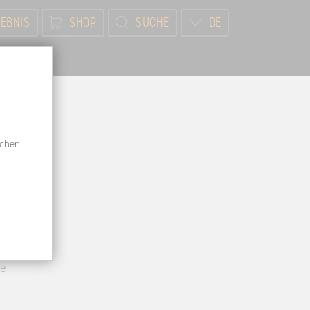
EBNIS
SHOP
SUCHE
DE
BR
schen
he