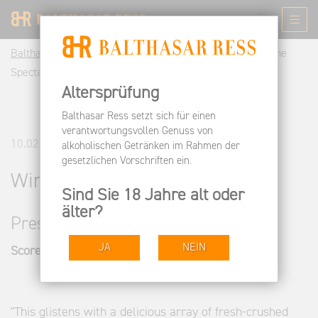
Balthasar Ress DE
Informieren
Pressespiegel
Wine
Spectator
Altersprüfung
Balthasar Ress setzt sich für einen
verantwortungsvollen Genuss von
10.02.2014
alkoholischen Getränken im Rahmen der
gesetzlichen Vorschriften ein.
Wine Spectator
Sind Sie 18 Jahre alt oder
älter?
Pressestimmen
JA
NEIN
Score: 91/100
"This glistens with a delicious array of fresh-crushed