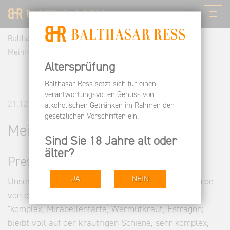
Balthasar Ress DE
Informieren
Pressespiegel
Meiningers Weinwelt 06.2017
Altersprüfung
Balthasar Ress setzt sich für einen
verantwortungsvollen Genuss von
21.12.2017
alkoholischen Getränken im Rahmen der
gesetzlichen Vorschriften ein.
Meiningers Weinwelt 06.2017
Sind Sie 18 Jahre alt oder
älter?
Pressestimmen
JA
NEIN
Unser 2016 Berg Rottland GG Riesling trocken wurde
von der Weinwelt mit 95 Punkten bewertet
"komplex, Mirabellentarte, Wermutkraut, Estragon;
bleibt voll auf der kräutrigen Schiene, sehr komplex,