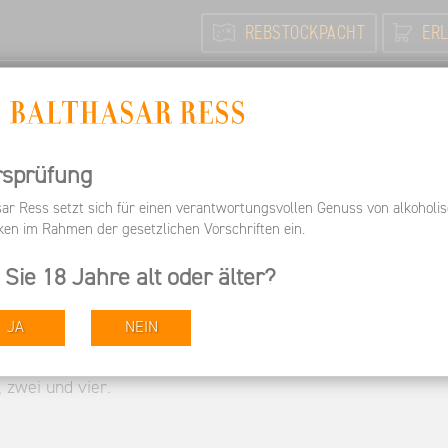
REBSTOCKPACHT
ERL
N
FEIERN / TAGEN
INFORMIEREN
ARBEITEN BEI 
Informieren
Pressespiegel
Wein-Plus
rsprüfung
sar Ress setzt sich für einen verantwortungsvollen Genuss von alkoholi
ken im Rahmen der gesetzlichen Vorschriften ein.
 Sie 18 Jahre alt oder älter?
JA
NEIN
 zwei und vier.