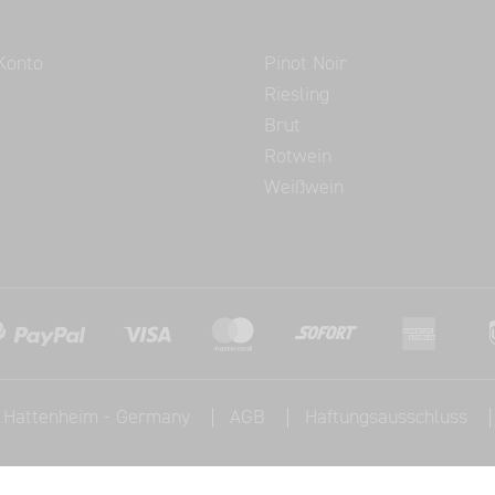
ce
Beliebte Suchen
Konto
Pinot Noir
Riesling
Brut
Rotwein
Weißwein
, Hattenheim - Germany
AGB
Haftungsausschluss