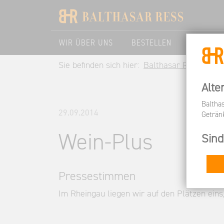
WIR ÜBER UNS
BESTELLEN
BESUCHE
Sie befinden sich hier:
Balthasar Ress DE
Alte
Baltha
29.09.2014
Geträn
Wein-Plus
Sind
Pressestimmen
Im Rheingau liegen wir auf den Plätzen eins,