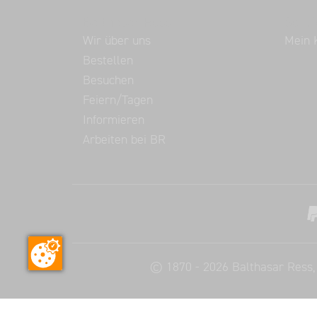
Balthasar Ress
Servi
Wir über uns
Mein 
Bestellen
Besuchen
Feiern/Tagen
Informieren
Arbeiten bei BR
©
1870 - 2026
Balthasar Ress