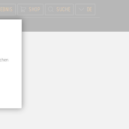
EBNIS
SHOP
SUCHE
DE
BR
schen