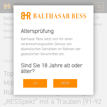
Balthasar Ress DE
Informieren
Pressespiegel
Top 10
Rheingau: Der Gault & Millau hat unseren 2019er Rüdesheimer
Altersprüfung
Berg Riesling „RESSpekt“ mit 4 Trauben (91-92 Punkte)
bewertet
Balthasar Ress setzt sich für einen
verantwortungsvollen Genuss von
alkoholischen Getränken im Rahmen der
gesetzlichen Vorschriften ein.
28.03.2022
Sind Sie 18 Jahre alt oder
älter?
Top 10 Rheingau: Der Gault &
Millau hat unseren 2019er
JA
NEIN
Rüdesheimer Berg Riesling
„RESSpekt“ mit 4 Trauben (91-92