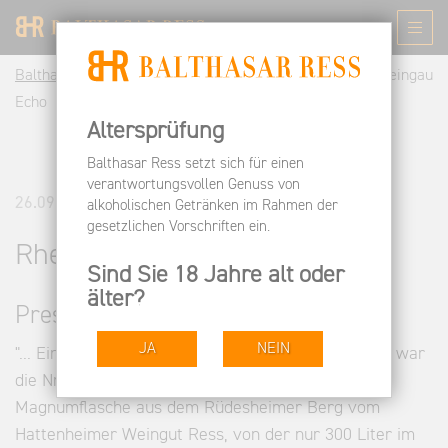
Balthasar Ress DE
Informieren
Pressespiegel
Rheingau
Echo
Altersprüfung
Balthasar Ress setzt sich für einen
verantwortungsvollen Genuss von
26.09.2013
alkoholischen Getränken im Rahmen der
gesetzlichen Vorschriften ein.
Rheingau Echo
Sind Sie 18 Jahre alt oder
älter?
Pressestimmen
JA
NEIN
"... Eine weitere Besonderheit neben den Raritäten war
die Nr. 9 auf der Versteigerungsliste, eine
Magnumflasche aus dem Rüdesheimer Berg vom
Hattenheimer Weingut Ress, von der nur 300 Liter im