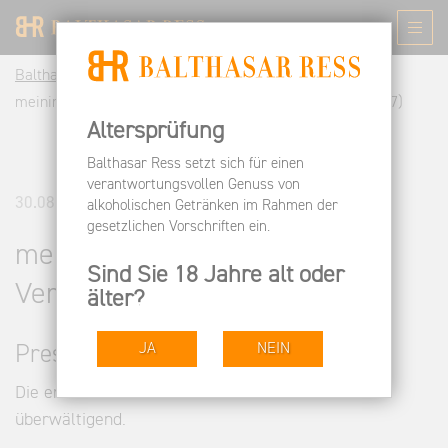
Balthasar Ress DE
Informieren
Pressespiegel
meininger.de - Jahrgang ohne Verlierer (Ausgabe 04/2017)
Altersprüfung
Balthasar Ress setzt sich für einen
verantwortungsvollen Genuss von
30.08.2017
alkoholischen Getränken im Rahmen der
gesetzlichen Vorschriften ein.
meininger.de - Jahrgang ohne
Sind Sie 18 Jahre alt oder
Verlierer (Ausgabe 04/2017)
älter?
JA
NEIN
Pressestimmen
Die erste Resonanz auf unsere Weine ist
überwältigend.