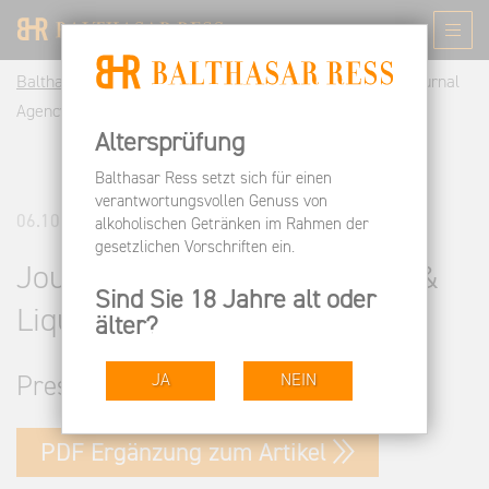
Balthasar Ress DE
Informieren
Pressespiegel
Journal
Agency of Fine Wine & Liquor
Altersprüfung
Balthasar Ress setzt sich für einen
verantwortungsvollen Genuss von
06.10.2016
alkoholischen Getränken im Rahmen der
gesetzlichen Vorschriften ein.
Journal Agency of Fine Wine &
Sind Sie 18 Jahre alt oder
Liquor
älter?
JA
NEIN
Pressestimmen
PDF Ergänzung zum Artikel