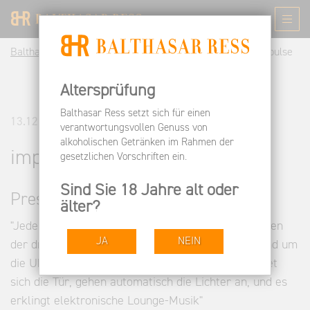
Balthasar Ress DE
Informieren
Pressespiegel
impulse
Altersprüfung
Balthasar Ress setzt sich für einen
13.12.2012
verantwortungsvollen Genuss von
alkoholischen Getränken im Rahmen der
impulse
gesetzlichen Vorschriften ein.
Sind Sie 18 Jahre alt oder
Pressestimmen
älter?
"Jeder, der hier eines der 223 Weinfächer oder einen
JA
NEIN
der drei begehbaren Keller gemietet hat, kann rund um
die Uhr mit einer Chipkarte in die wineBANK. Öffnet
sich die Tür, gehen automatisch die Lichter an, und es
erklingt elektronische Lounge-Musik"