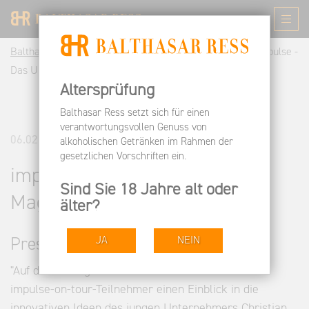
Balthasar Ress DE
Informieren
Pressespiegel
impulse -
Das Unternehmer - Magazin
Altersprüfung
Balthasar Ress setzt sich für einen
verantwortungsvollen Genuss von
06.02.2014
alkoholischen Getränken im Rahmen der
gesetzlichen Vorschriften ein.
impulse - Das Unternehmer -
Sind Sie 18 Jahre alt oder
Magazin
älter?
JA
NEIN
Pressestimmen
"Auf dem Weingut Balthasar Ress bekamen die
impulse-on-tour-Teilnehmer einen Einblick in die
innovativen Ideen des jungen Unternehmers Christian