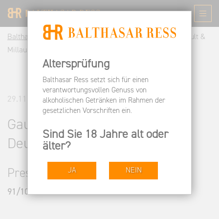
Balthasar Ress DE
Informieren
Pressespiegel
Gault &
Millau Weinguide Deutschland 2017
Altersprüfung
Balthasar Ress setzt sich für einen
verantwortungsvollen Genuss von
29.11.2016
alkoholischen Getränken im Rahmen der
gesetzlichen Vorschriften ein.
Gault & Millau Weinguide
Sind Sie 18 Jahre alt oder
Deutschland 2017
älter?
JA
NEIN
Pressestimmen
91/100 Punkte - Gault & Millau