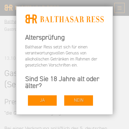
Balthasar Ress DE
Informieren
Pressespiegel
Gastronomie Impulse & Hotel (September 2005)
Altersprüfung
Balthasar Ress setzt sich für einen
verantwortungsvollen Genuss von
13.10.2005
alkoholischen Getränken im Rahmen der
gesetzlichen Vorschriften ein.
Gastronomie Impulse & Hotel
Sind Sie 18 Jahre alt oder
(September 2005)
älter?
JA
NEIN
Pressestimmen
"die Qualität des Jahrgangs 2004 beeindruckte"
Bei einer Verkostung anläßlich des 5. deutschen