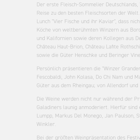
Der erste Fleisch-Sommelier Deutschlands, 
Reise zu den besten Fleischsorten der Welt
Lunch "Vier Fische und ihr Kaviar", dass ni
Köche von weltberühmten Winzern aus Bordea
und Kalifornien sowie deren Kollegen aus D
Château Haut-Brion, Château Lafite Rothsch
sowie die Güter Henschke und Beringer Vin
Persönlich präsentieren die "Winzer Grande
Fescobaldi, John Kolasa, Do Chi Nam und Ma
Güter aus dem Rheingau; von Allendorf und 
Die Weine werden nicht nur während der Pr
Galadiners launig anmoderiert. Hierfür sind 
Lumpp, Markus Del Monego, Jan Paulson, Stu
Winkler.
Bei der größten Weinpräsentation des Fest