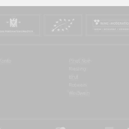
ce
Beliebte Suchen
Konto
Pinot Noir
Riesling
Brut
Rotwein
Weißwein