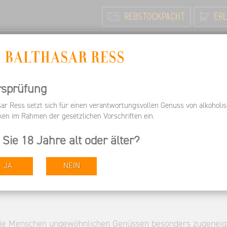
REBSTOCKPACHT
ERL
N
FEIERN / TAGEN
INFORMIEREN
ARBEITEN BEI 
Informieren
Pressespiegel
Allgemeine Zeitung Mainz 
rsprüfung
sar Ress setzt sich für einen verantwortungsvollen Genuss von alkoholi
ken im Rahmen der gesetzlichen Vorschriften ein.
ng Mainz "Gaumenkitzel
 Sie 18 Jahre alt oder älter?
sse"
JA
NEIN
 die Menschen ungewöhnlichen Genüssen besonders zugeneig