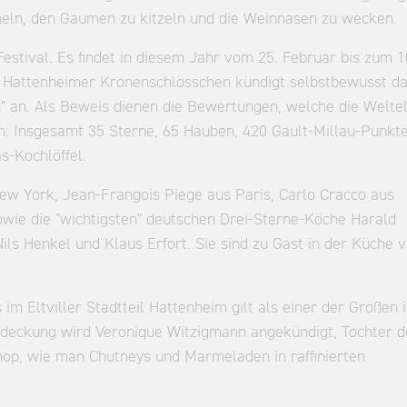
cheln, den Gaumen zu kitzeln und die Weinnasen zu wecken.
stival. Es findet in diesem Jahr vom 25. Februar bis zum 1
m Hattenheimer Kronenschlösschen kündigt selbstbewusst d
" an. Als Beweis dienen die Bewertungen, welche die Weltel
n: Insgesamt 35 Sterne, 65 Hauben, 420 Gault-Millau-Punkte
-Kochlöffel.
New York, Jean-Frangois Piege aus Paris, Carlo Cracco aus
wie die "wichtigsten" deutschen Drei-Sterne-Köche Harald
ils Henkel und Klaus Erfort. Sie sind zu Gast in der Küche 
m Eltviller Stadtteil Hattenheim gilt als einer der Großen 
Entdeckung wird Veronique Witzigmann angekündigt, Tochter d
hop, wie man Chutneys und Marmeladen in raffinierten