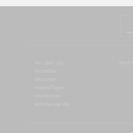
Balthasar Ress
Servi
Wir über uns
Mein 
Bestellen
Besuchen
Feiern/Tagen
Informieren
Arbeiten bei BR