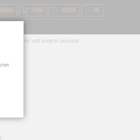
EBNIS
SHOP
SUCHE
DE
BR
"Gaumenkitzel und andere Genüsse"
schen
t.