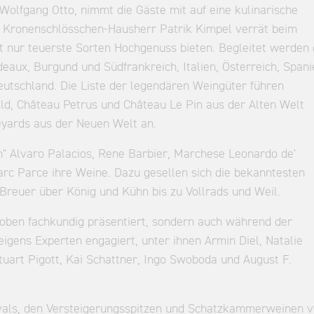
Wolfgang Otto, nimmt die Gäste mit auf eine kulinarische
. Kronenschlösschen-Hausherr Patrik Kimpel verrät beim
cht nur teuerste Sorten Hochgenuss bieten. Begleitet werden 
ux, Burgund und Südfrankreich, Italien, Österreich, Spani
eutschland. Die Liste der legendären Weingüter führen
ild, Château Petrus und Château Le Pin aus der Alten Welt
eyards aus der Neuen Welt an.
n" Alvaro Palacios, Rene Barbier, Marchese Leonardo de'
rc Parce ihre Weine. Dazu gesellen sich die bekanntesten
Breuer über König und Kühn bis zu Vollrads und Weil.
oben fachkundig präsentiert, sondern auch während der
eigens Experten engagiert, unter ihnen Armin Diel, Natalie
art Pigott, Kai Schattner, Ingo Swoboda und August F.
ivals, den Versteigerungsspitzen und Schatzkammerweinen 