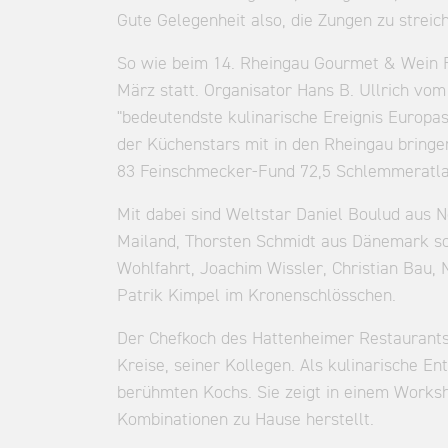
Gute Gelegenheit also, die Zungen zu strei
So wie beim 14. Rheingau Gourmet & Wein Fe
März statt. Organisator Hans B. Ullrich vo
"bedeutendste kulinarische Ereignis Europas
der Küchenstars mit in den Rheingau bringe
83 Feinschmecker-Fund 72,5 Schlemmeratlas
Mit dabei sind Weltstar Daniel Boulud aus 
Mailand, Thorsten Schmidt aus Dänemark so
Wohlfahrt, Joachim Wissler, Christian Bau, N
Patrik Kimpel im Kronenschlösschen.
Der Chefkoch des Hattenheimer Restaurants i
Kreise, seiner Kollegen. Als kulinarische 
berühmten Kochs. Sie zeigt in einem Works
Kombinationen zu Hause herstellt.