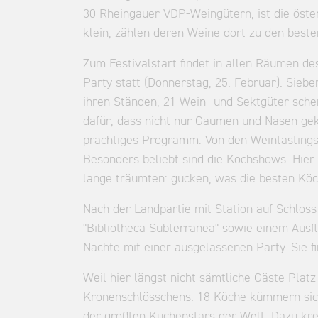
30 Rheingauer VDP-Weingütern, ist die öst
klein, zählen deren Weine dort zu den beste
Zum Festivalstart findet in allen Räumen 
Party statt (Donnerstag, 25. Februar). Sieb
ihren Ständen, 21 Wein- und Sektgüter sche
dafür, dass nicht nur Gaumen und Nasen geki
prächtiges Programm: Von den Weintastings 
Besonders beliebt sind die Kochshows. Hier
lange träumten: gucken, was die besten Köc
Nach der Landpartie mit Station auf Schlo
"Bibliotheca Subterranea" sowie einem Ausf
Nächte mit einer ausgelassenen Party. Sie fi
Weil hier längst nicht sämtliche Gäste Plat
Kronenschlösschens. 18 Köche kümmern sich 
der größten Küchenstars der Welt. Dazu kre