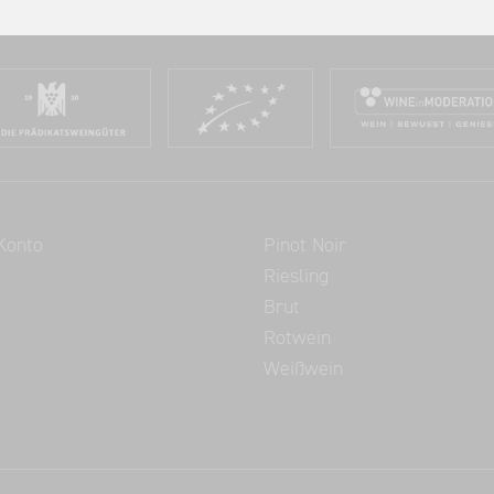
ce
Beliebte Suchen
Konto
Pinot Noir
Riesling
Brut
Rotwein
Weißwein