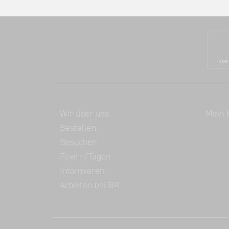
Balthasar Ress
Servi
Wir über uns
Mein 
Bestellen
Besuchen
Feiern/Tagen
Informieren
Arbeiten bei BR