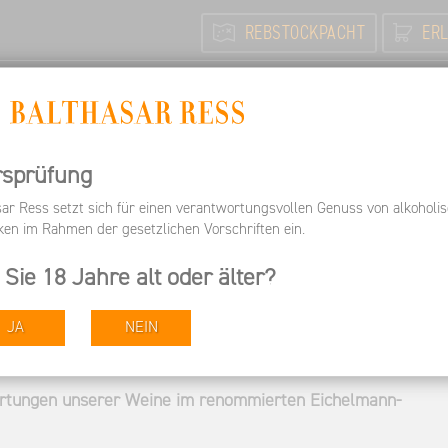
REBSTOCKPACHT
ERL
N
FEIERN / TAGEN
INFORMIEREN
ARBEITEN BEI 
Informieren
Pressespiegel
Aktuelle Wein-Bewertunge
rsprüfung
sar Ress setzt sich für einen verantwortungsvollen Genuss von alkoholi
ken im Rahmen der gesetzlichen Vorschriften ein.
ewertungen aus dem
 Sie 18 Jahre alt oder älter?
JA
NEIN
ertungen unserer Weine im renommierten Eichelmann-