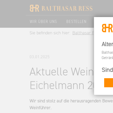
WIR ÜBER UNS
BESTELLEN
BESUCHE
Sie befinden sich hier:
Balthasar Ress DE
Alte
Baltha
03.01.2025
Geträn
Aktuelle Wein-B
Sind
Eichelmann 2025
Wir sind stolz auf die herausragenden Bew
Weinführer.