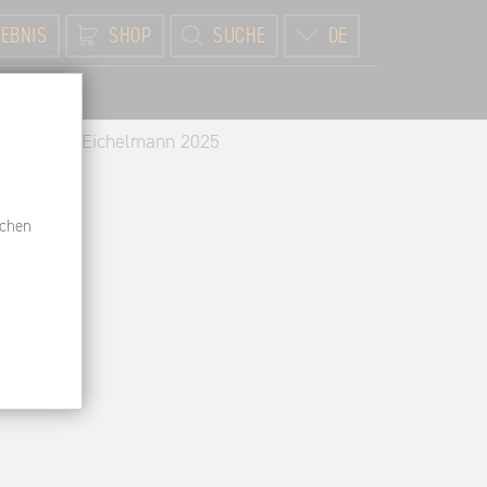
EBNIS
SHOP
SUCHE
DE
BR
n aus dem Eichelmann 2025
schen