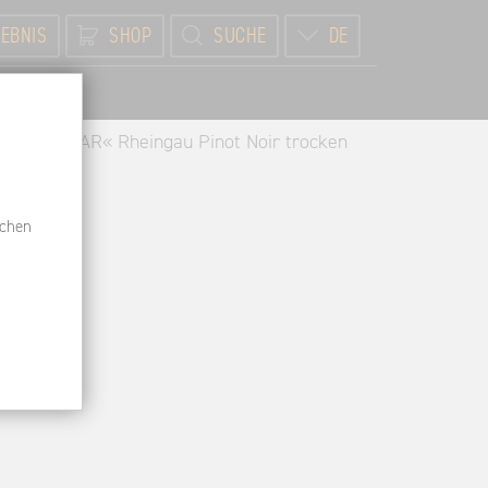
EBNIS
SHOP
SUCHE
DE
BR
8er »CAVIAR« Rheingau Pinot Noir trocken
schen