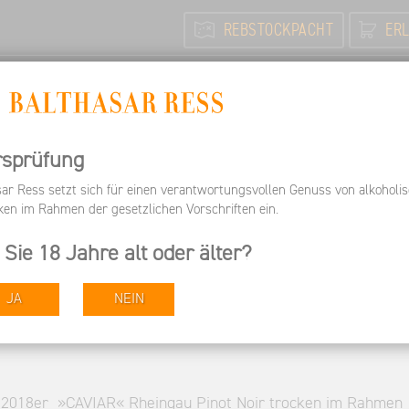
REBSTOCKPACHT
ERL
N
FEIERN / TAGEN
INFORMIEREN
ARBEITEN BEI 
Informieren
Pressespiegel
93+ Punkte für unseren 201
rsprüfung
sar Ress setzt sich für einen verantwortungsvollen Genuss von alkoholi
ken im Rahmen der gesetzlichen Vorschriften ein.
nseren 2018er »CAVIAR«
 Sie 18 Jahre alt oder älter?
ir trocken
JA
NEIN
s 2018er »CAVIAR« Rheingau Pinot Noir trocken im Rahmen