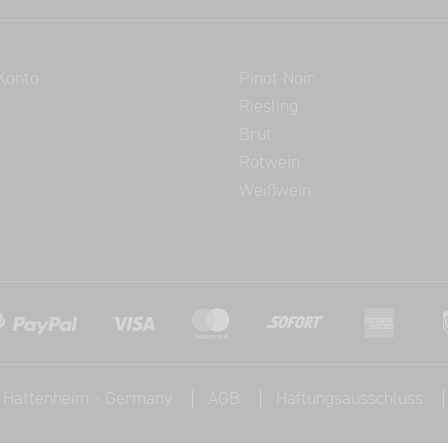
ce
Beliebte Suchen
Konto
Pinot Noir
Riesling
Brut
Rotwein
Weißwein
, Hattenheim - Germany
AGB
Haftungsausschluss