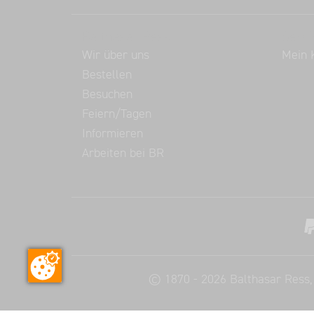
Balthasar Ress
Servi
Wir über uns
Mein 
Bestellen
Besuchen
Feiern/Tagen
Informieren
Arbeiten bei BR
©
1870 - 2026
Balthasar Ress