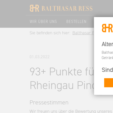
WIR ÜBER UNS
BESTELLEN
BESUCHE
Sie befinden sich hier:
Balthasar Ress DE
Alte
Baltha
01.03.2022
Geträn
93+ Punkte für u
Sind
Rheingau Pinot No
Pressestimmen
Wir freuen uns über die Bewertung unsere