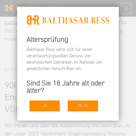
Balthasar Ress DE
Informieren
Pressespiegel
90P für
2022 Hattenheim Engelmannsberg Riesling VDP.Erste Lage
Altersprüfung
trocken
Balthasar Ress setzt sich für einen
verantwortungsvollen Genuss von
alkoholischen Getränken im Rahmen der
gesetzlichen Vorschriften ein.
01.10.2024
Sind Sie 18 Jahre alt oder
90P für 2022 Hattenheim
älter?
Engelmannsberg Riesling
JA
NEIN
VDP.Erste Lage trocken
Wir freuen uns über die Auszeichnung von wein.plus, in
der unser 2023 Hattenheim Engelmannsberg Riesling