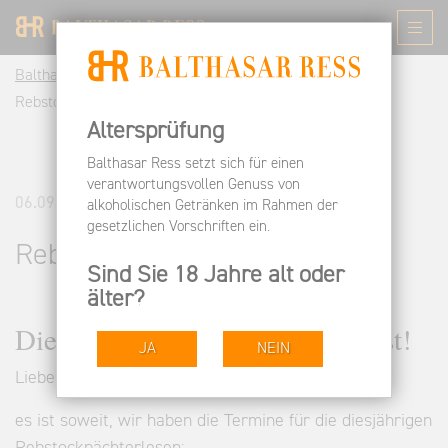
Balthasar Ress DE
Informieren
News
Rebstockpächterlese Termine
Altersprüfung
Balthasar Ress setzt sich für einen
verantwortungsvollen Genuss von
06.09.2023
alkoholischen Getränken im Rahmen der
gesetzlichen Vorschriften ein.
Rebstockpächterlese Termine
Sind Sie 18 Jahre alt oder
älter?
Die Termine für 2023 stehen fest!
JA
NEIN
Liebe Freunde des Hauses,
es ist soweit, wir haben die Termine für die diesjährigen
Rebstockpächterlesen: