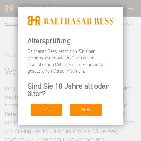
Balthasar Ress DE
Informieren
News
Wein des Monats
Altersprüfung
Balthasar Ress setzt sich für einen
04.12.2012
verantwortungsvollen Genuss von
alkoholischen Getränken im Rahmen der
Wein des Monats
gesetzlichen Vorschriften ein.
Sind Sie 18 Jahre alt oder
Die Lage Geisenheimer Kläuserweg liegt westlich des
älter?
weltberühmten Johannisberger Schlossberges. Auf
dieser lang gestreckten reinen Südlage wachsen die
JA
NEIN
Reben auf tiefgründigem Lößlehm und Mergelböden.
Die Lage wurde erstmalig bereits 1292 als "Via Clusen"
und Anfang des 14. Jahrhunderts als "Cluserweg"
erwähnt. Die Klause am Fuße von Schloss