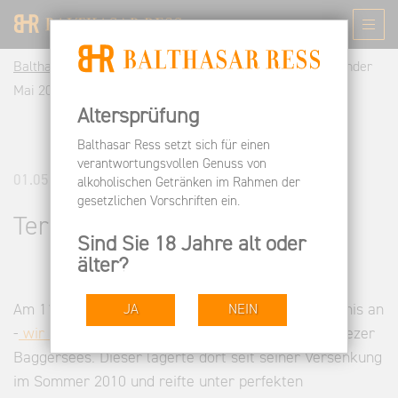
Balthasar Ress DE
Informieren
News
Terminkalender
Mai 2013
Altersprüfung
Balthasar Ress setzt sich für einen
verantwortungsvollen Genuss von
01.05.2013
alkoholischen Getränken im Rahmen der
gesetzlichen Vorschriften ein.
Terminkalender Mai 2013
Sind Sie 18 Jahre alt oder
älter?
Am 11. Juni 2013 steht ein ganz besonderes Ereignis an
JA
NEIN
-
wir bergen unseren RESSpekt
vom Grund des Diezer
Baggersees. Dieser lagerte dort seit seiner Versenkung
im Sommer 2010 und reifte unter perfekten