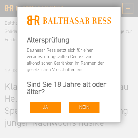
Balthasar Ress DE
Informieren
News
Klangvolle
Solidarität: Rheingau Held erhebt weitere Spendenbeiträge zur
Altersprüfung
Förderung junger Nachwuchsmusiker
Balthasar Ress setzt sich für einen
verantwortungsvollen Genuss von
alkoholischen Getränken im Rahmen der
gesetzlichen Vorschriften ein.
19.03.2024
Sind Sie 18 Jahre alt oder
Klangvolle Solidarität: Rheingau
älter?
Held erhebt weitere
JA
NEIN
Spendenbeiträge zur Förderung
junger Nachwuchsmusiker