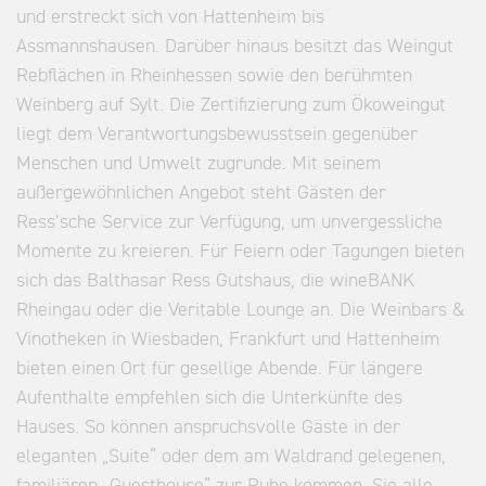
und erstreckt sich von Hattenheim bis
Assmannshausen. Darüber hinaus besitzt das Weingut
Rebflächen in Rheinhessen sowie den berühmten
Weinberg auf Sylt. Die Zertifizierung zum Ökoweingut
liegt dem Verantwortungsbewusstsein gegenüber
Menschen und Umwelt zugrunde. Mit seinem
außergewöhnlichen Angebot steht Gästen der
Ress’sche Service zur Verfügung, um unvergessliche
Momente zu kreieren. Für Feiern oder Tagungen bieten
sich das Balthasar Ress Gutshaus, die wineBANK
Rheingau oder die Veritable Lounge an. Die Weinbars &
Vinotheken in Wiesbaden, Frankfurt und Hattenheim
bieten einen Ort für gesellige Abende. Für längere
Aufenthalte empfehlen sich die Unterkünfte des
Hauses. So können anspruchsvolle Gäste in der
eleganten „Suite“ oder dem am Waldrand gelegenen,
familiären „Guesthouse“ zur Ruhe kommen. Sie alle