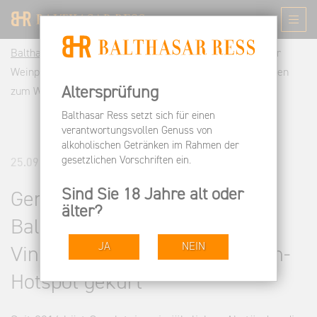
Balthasar Ress DE
Informieren
News
Gerolsteiner
Weinplaces: Balthasar Ress Weinbar & Vinothek Wiesbaden
Altersprüfung
zum Wein-Hotspot gekürt
Balthasar Ress setzt sich für einen
verantwortungsvollen Genuss von
alkoholischen Getränken im Rahmen der
gesetzlichen Vorschriften ein.
25.09.2023
Sind Sie 18 Jahre alt oder
Gerolsteiner Weinplaces:
älter?
Balthasar Ress Weinbar &
JA
NEIN
Vinothek Wiesbaden zum Wein-
Hotspot gekürt