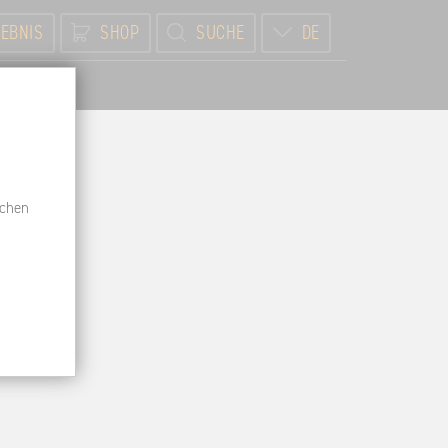
EBNIS
SHOP
SUCHE
DE
BR
schen
new
t