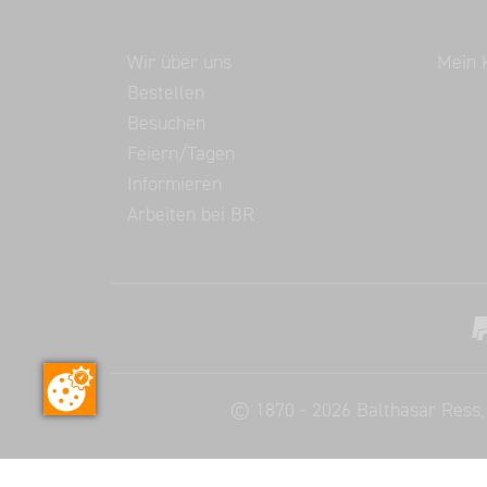
Balthasar Ress
Servi
Wir über uns
Mein 
Bestellen
Besuchen
Feiern/Tagen
Informieren
Arbeiten bei BR
©
1870 - 2026
Balthasar Ress