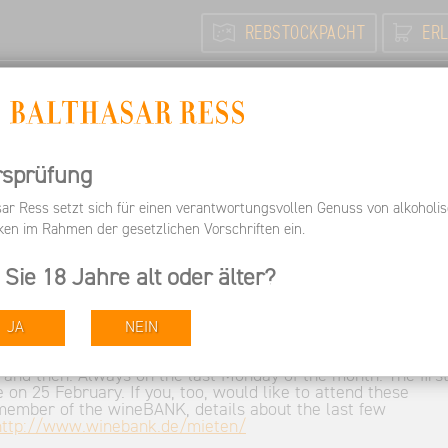
REBSTOCKPACHT
ERL
N
FEIERN / TAGEN
INFORMIEREN
ARBEITEN BEI 
Informieren
News
wineBANK
rsprüfung
sar Ress setzt sich für einen verantwortungsvollen Genuss von alkoholi
ken im Rahmen der gesetzlichen Vorschriften ein.
 Sie 18 Jahre alt oder älter?
JA
NEIN
NKers can look forward to another diverse round of
a really fantastic program for you in 2013. A few exciting 
 and then. Always on the last Monday of the month. The firs
e on 25 February. If you, too, would like to attend these
member of the wineBANK, details about the last few
http://www.winebank.de/mieten/