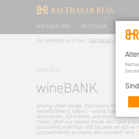
WIR ÜBER UNS
BESTELLEN
BESUCHE
Sie befinden sich hier:
Balthasar Ress DE
Alte
Baltha
09.01.2013
Geträn
wineBANK
Sind
Among other things, this means that wineBA
"wineBANKers' tables" - we've come up with 
discoveries, old friends, and even a VIP now
"table" after our winter break will take plac
fascinating evenings and become an active 
compartments available are outlined here: