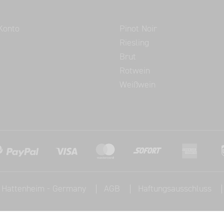
ce
Beliebte Suchen
Konto
Pinot Noir
Riesling
Brut
Rotwein
Weißwein
, Hattenheim - Germany
AGB
Haftungsausschluss