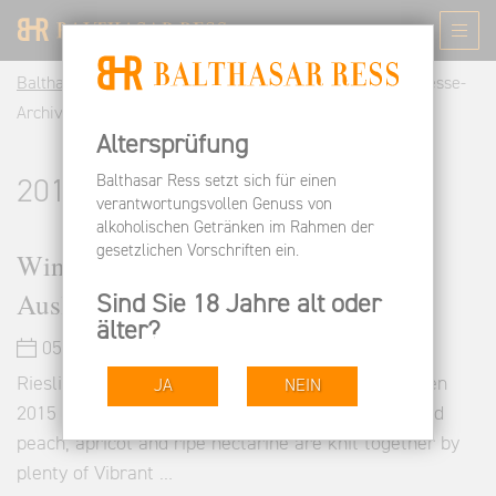
Balthasar Ress DE
Informieren
Pressespiegel
Presse-
Archiv | Balthasar Ress Rheingau
Altersprüfung
Balthasar Ress setzt sich für einen
2017
verantwortungsvollen Genuss von
alkoholischen Getränken im Rahmen der
gesetzlichen Vorschriften ein.
Wine Spectator - 2015 Nussbrunnen
Auslese
Sind Sie 18 Jahre alt oder
älter?
05.04.2017
Riesling Auslese Rheingau Hattenheim Nussbrunnen
JA
NEIN
2015 "Concentrated aromas and flavors of roasted
peach, apricot and ripe nectarine are knit together by
plenty of Vibrant …